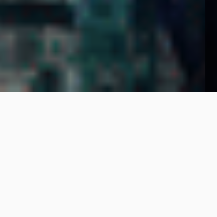
/
Siapa Kami?
Tentang Zinet
PT Zinet Media Nusantara adalah
penyedia internet yang
menghadirkan koneksi
cepat,
andal, dan terjangkau,
menghubungkan komunitas